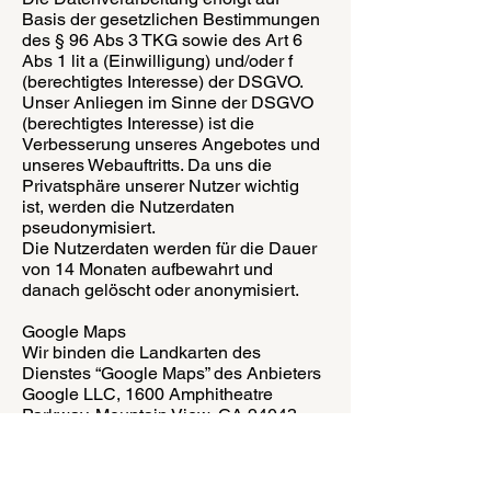
Basis der gesetzlichen Bestimmungen
des § 96 Abs 3 TKG sowie des Art 6
Abs 1 lit a (Einwilligung) und/oder f
(berechtigtes Interesse) der DSGVO.
Unser Anliegen im Sinne der DSGVO
(berechtigtes Interesse) ist die
Verbesserung unseres Angebotes und
unseres Webauftritts. Da uns die
Privatsphäre unserer Nutzer wichtig
ist, werden die Nutzerdaten
pseudonymisiert.
Die Nutzerdaten werden für die Dauer
von 14 Monaten aufbewahrt und
danach gelöscht oder anonymisiert.
Google Maps
Wir binden die Landkarten des
Dienstes “Google Maps” des Anbieters
Google LLC, 1600 Amphitheatre
Parkway, Mountain View, CA 94043,
USA, ein. Zu den verarbeiteten Daten
können insbesondere IP-Adressen
und Standortdaten der Nutzer